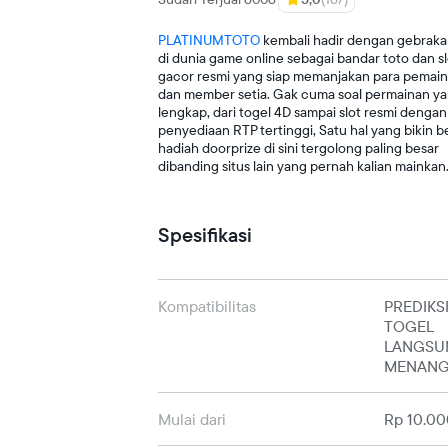
PLATINUMTOTO
kembali hadir dengan gebraka
di dunia game online sebagai bandar toto dan sl
gacor resmi yang siap memanjakan para pemain
dan member setia. Gak cuma soal permainan y
lengkap, dari togel 4D sampai slot resmi dengan
penyediaan RTP tertinggi, Satu hal yang bikin b
hadiah doorprize di sini tergolong paling besar
dibanding situs lain yang pernah kalian mainkan
Spesifikasi
Kompatibilitas
PREDIKS
TOGEL
LANGSU
MENAN
Mulai dari
Rp 10.00