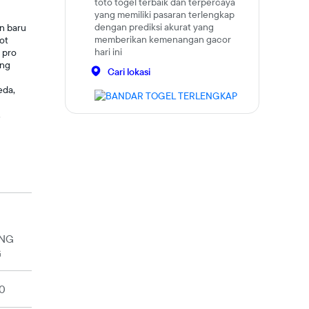
toto togel terbaik dan terpercaya
yang memiliki pasaran terlengkap
dengan prediksi akurat yang
n baru
memberikan kemenangan gacor
ot
hari ini
 pro
ang
Cari lokasi
eda,
.
I
NG
G
0