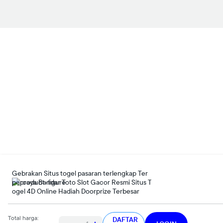
Gebrakan Situs togel pasaran terlengkap Ter
percaya Bandar Toto Slot Gacor Resmi Situs T
ogel 4D Online Hadiah Doorprize Terbesar
Total harga:
DAFTAR