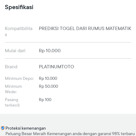
Spesifikasi
Kompatibilita
PREDIKSI TOGEL DARI RUMUS MATEMATIK
s
Mulai dari
Rp 10.000
Brand
PLATINUMTOTO
Minimum Depo:
Rp 10.000
Minimum
Rp 50.000
Wede:
Pasang
Rp 100
terkecil:
Proteksi kemenangan
Peluang Besar Meraih Kemenangan anda dengan garansi 98% terbaru