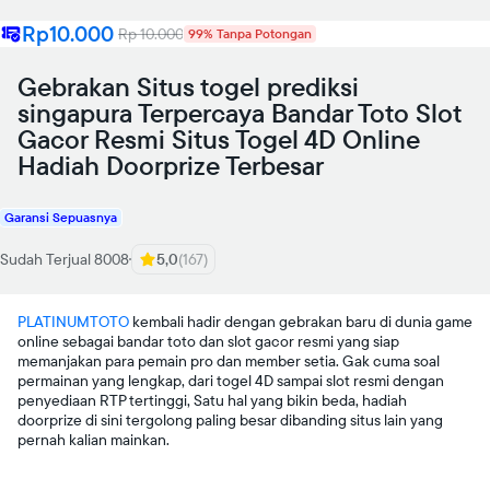
Rp10.000
Rp 10.000
99% Tanpa Potongan
Gebrakan Situs togel prediksi
singapura Terpercaya Bandar Toto Slot
Gacor Resmi Situs Togel 4D Online
Hadiah Doorprize Terbesar
Garansi Sepuasnya
Sudah Terjual 8008
5,0
(167)
PLATINUMTOTO
kembali hadir dengan gebrakan baru di dunia game
online sebagai bandar toto dan slot gacor resmi yang siap
memanjakan para pemain pro dan member setia. Gak cuma soal
permainan yang lengkap, dari togel 4D sampai slot resmi dengan
penyediaan RTP tertinggi, Satu hal yang bikin beda, hadiah
doorprize di sini tergolong paling besar dibanding situs lain yang
pernah kalian mainkan.