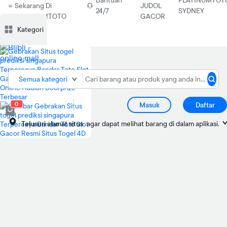
Bantuan
PLATINUMTOT
Sekarang Di
JUDOL
24/7
SYDNEY
PLATINUMTOTO
GACOR
Deskripsi
Deskripsi
Ulasan
Ulasan
Diskusi
Diskusi
Rekomendasi
Rekomendasi
Kategori
Semua kategori
0
Masuk
Daftar
Telusuri alamat situs
agar dapat melihat barang di dalam aplikasi.