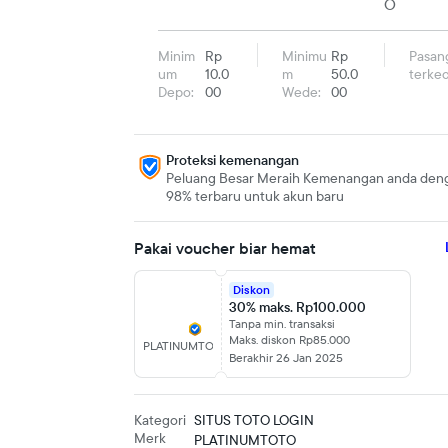
O
Minim
Rp
Minimu
Rp
Pasan
um
10.0
m
50.0
terkec
Depo:
00
Wede:
00
Proteksi kemenangan
Peluang Besar Meraih Kemenangan anda deng
98% terbaru untuk akun baru
Pakai voucher biar hemat
Diskon
30% maks. Rp100.000
Tanpa min. transaksi
Maks. diskon Rp85.000
PLATINUMTOTO
Berakhir 26 Jan 2025
Kategori
SITUS TOTO LOGIN
Merk
PLATINUMTOTO