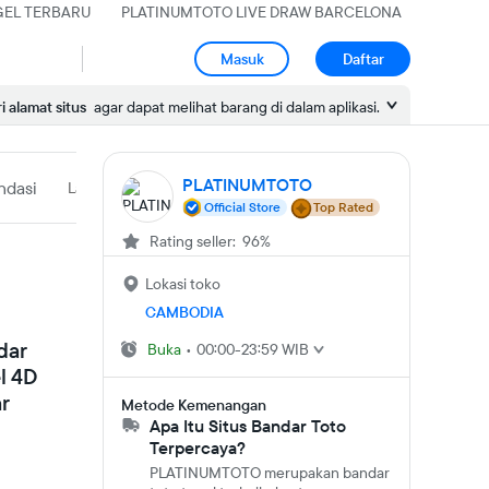
EL TERBARU
PLATINUMTOTO LIVE DRAW BARCELONA
Masuk
Daftar
i alamat situs
agar dapat melihat barang di dalam aplikasi.
PLATINUMTOTO
dasi
Laporkan produk
Official Store
Top Rated
Rating seller: 96%
Lokasi toko
CAMBODIA
dar
Buka
•
00:00-23:59 WIB
l 4D
r
Metode Kemenangan
Apa Itu Situs Bandar Toto
Terpercaya?
PLATINUMTOTO merupakan bandar