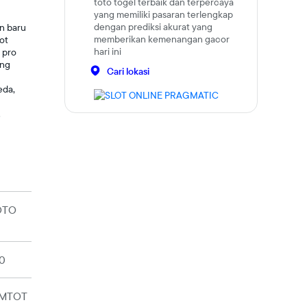
toto togel terbaik dan terpercaya
yang memiliki pasaran terlengkap
dengan prediksi akurat yang
n baru
memberikan kemenangan gacor
ot
hari ini
 pro
ang
Cari lokasi
eda,
.
OTO
0
UMTOT