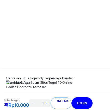
Gebrakan Situs togel sdy Terpercaya Bandar
Toto Slot Gacor Resmi Situs Togel 4D Online
Hadiah Doorprize Terbesar
Total harga:
DAFTAR
1
LOGIN
Rp10.0
Rp10.000
00