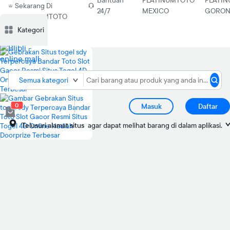
Bantuan
PLATINUMTOTO
PLATI
Sekarang Di
24/7
MEXICO
GORON
PLATINUMTOTO
Deskripsi
Deskripsi
Ulasan
Ulasan
Diskusi
Diskusi
Rekomendasi
Rekomendasi
Kategori
Semua kategori
0
Masuk
Daftar
Telusuri alamat situs
agar dapat melihat barang di dalam aplikasi.