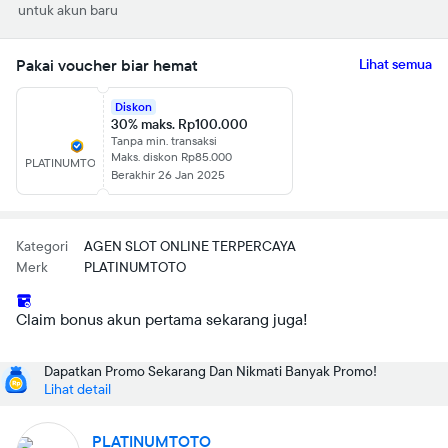
untuk akun baru
Pakai voucher biar hemat
Lihat semua
Diskon
30% maks. Rp100.000
Tanpa min. transaksi
Maks. diskon Rp85.000
PLATINUMTOTO
Berakhir 26 Jan 2025
Kategori
AGEN SLOT ONLINE TERPERCAYA
Merk
PLATINUMTOTO
Claim bonus akun pertama sekarang juga!
Dapatkan Promo Sekarang Dan Nikmati Banyak Promo!
Lihat detail
PLATINUMTOTO